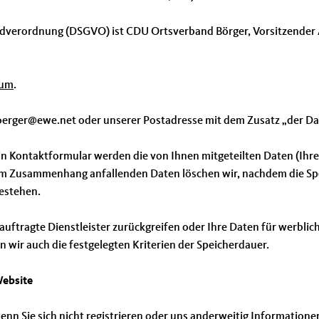
ndverordnung (DSGVO) ist CDU Ortsverband Börger, Vorsitzender A
sum
.
oerger@ewe.net oder unserer Postadresse mit dem Zusatz „der Da
ein Kontaktformular werden die von Ihnen mitgeteilten Daten (Ihr
em Zusammenhang anfallenden Daten löschen wir, nachdem die Spei
bestehen.
beauftragte Dienstleister zurückgreifen oder Ihre Daten für werb
n wir auch die festgelegten Kriterien der Speicherdauer.
Website
wenn Sie sich nicht registrieren oder uns anderweitig Informatio